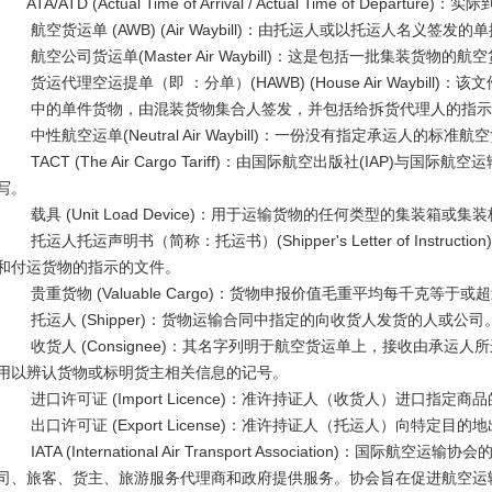
ATA/ATD (Actual Time of Arrival / Actual Time of Depart
航空货运单 (AWB) (Air Waybill)：由托运人或以托运人名义
航空公司货运单(Master Air Waybill)：这是包括一批集装货物
货运代理空运提单（即 ：分单）(HAWB) (House Air Waybill)：
中的单件货物，由混装货物集合人签发，并包括给拆货代理人的指示
中性航空运单(Neutral Air Waybill)：一份没有指定承运人的标准航
TACT (The Air Cargo Tariff)：由国际航空出版社(IAP)与国际
写。
载具 (Unit Load Device)：用于运输货物的任何类型的集装箱或集
托运人托运声明书（简称：托运书）(Shipper's Letter of Instr
和付运货物的指示的文件。
贵重货物 (Valuable Cargo)：货物申报价值毛重平均每千克等于或
托运人 (Shipper)：货物运输合同中指定的向收货人发货的人或公司
收货人 (Consignee)：其名字列明于航空货运单上，接收由承运人所
用以辨认货物或标明货主相关信息的记号。
进口许可证 (Import Licence)：准许持证人（收货人）进口指定商
出口许可证 (Export License)：准许持证人（托运人）向特定目
IATA (International Air Transport Association)：国
司、旅客、货主、旅游服务代理商和政府提供服务。协会旨在促进航空运