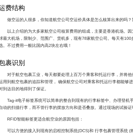
运费结构
做空运的人很多，你知道航空公司空运价具体是怎么核算出来的吗？
以上介绍的为大多家航空公司核算费用的组成，主要是香港机场。因
球最大机场，限制少、范围广、货机多，现有78家航空公司。每天有10
选。不过费用一般比国内高2块左右哦！
包裹识别
对于航空包裹工业，每天都要处理上百万个乘客和托运行李，并将他们安
运用到航空包裹的追踪和管理， 确保航空公司对乘客和托运行李都能够
时到达目的地得到了保证。
Tag-it电子标签系统可以简单的整合到现有的行李标签中、办理登
自动的扫描行李，而不管行李的摆放方向和是否叠放。通过现场的试验证明
RFID智能标签更适合航空业的原因包括：
可以方便的接入到现有的启程控制系统(DCS)和 行李包裹管理系统 (