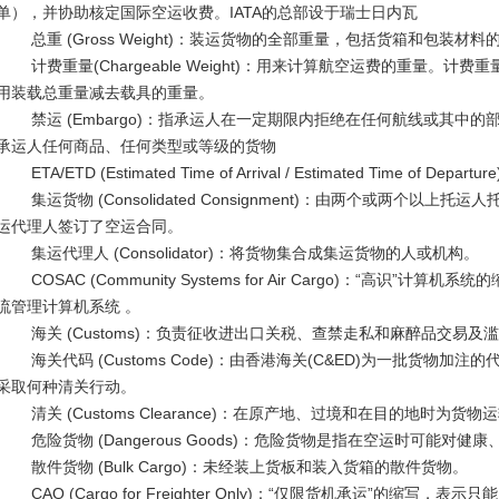
单），并协助核定国际空运收费。IATA的总部设于瑞士日内瓦
总重 (Gross Weight)：装运货物的全部重量，包括货箱和包装材料
计费重量(Chargeable Weight)：用来计算航空运费的重量。
用装载总重量减去载具的重量。
禁运 (Embargo)：指承运人在一定期限内拒绝在任何航线或其中
承运人任何商品、任何类型或等级的货物
ETA/ETD (Estimated Time of Arrival / Estimated Time of 
集运货物 (Consolidated Consignment)：由两个或两个以
运代理人签订了空运合同。
集运代理人 (Consolidator)：将货物集合成集运货物的人或机构。
COSAC (Community Systems for Air Cargo)：“高识
流管理计算机系统 。
海关 (Customs)：负责征收进出口关税、查禁走私和麻醉品交易及
海关代码 (Customs Code)：由香港海关(C&ED)为一批货物加
采取何种清关行动。
清关 (Customs Clearance)：在原产地、过境和在目的地时为
危险货物 (Dangerous Goods)：危险货物是指在空运时可能对
散件货物 (Bulk Cargo)：未经装上货板和装入货箱的散件货物。
CAO (Cargo for Freighter Only)：“仅限货机承运”的缩写，表