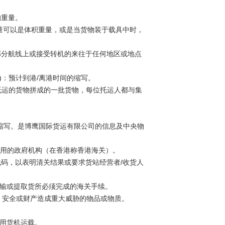
的重量。
计费重量可以是体积重量，或是当货物装于载具中时，
的部分航线上或接受转机的来往于任何地区或地点
Departure)：预计到港/离港时间的缩写。
上托运人托运的货物拼成的一批货物，每位托运人都与集
”计算机系统的缩写。是博鹰国际货运有限公司的信息及中央物
滥用的政府机构（在香港称香港海关）。
注的代码，以表明清关结果或要求货站经营者/收货人
货物运输或提取货所必须完成的海关手续。
健康、安全或财产造成重大威胁的物品或物质。
示只能用货机运载。