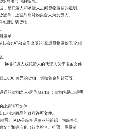
ure)：实际到港/离港时间的缩写。
签发的单据，是托运人和承运人之间货物运输的证明。
的航空货运单，上面列明货物集合人为发货人。
该文件包括拼装货物
。
空货运单。
航空运输协会(IATA)合作出版的“空运货物运价表”的缩
装板。
uction)：包括托运人或托运人的代理人关于准备文件
超过1,000 美元的货物，例如黄金和钻石等。
。
运送的货物之人标记(Marks)：货物包装上标明
品的政府许可文件
的地出口指定商品的政府许可文件。
际航空运输协会的缩写。IATA是航空运输业的组织，为航空公
输安全和标准化（行李检查、机票、重量清