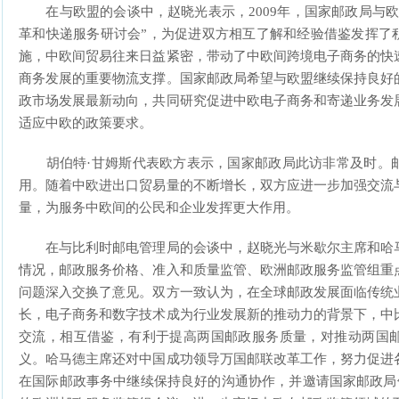
在与欧盟的会谈中，赵晓光表示，2009年，国家邮政局与欧
革和快递服务研讨会”，为促进双方相互了解和经验借鉴发挥了积
施，中欧间贸易往来日益紧密，带动了中欧间跨境电子商务的快
商务发展的重要物流支撑。国家邮政局希望与欧盟继续保持良好
政市场发展最新动向，共同研究促进中欧电子商务和寄递业务发
适应中欧的政策要求。
胡伯特·甘姆斯代表欧方表示，国家邮政局此访非常及时。邮
用。随着中欧进出口贸易量的不断增长，双方应进一步加强交流
量，为服务中欧间的公民和企业发挥更大作用。
在与比利时邮电管理局的会谈中，赵晓光与米歇尔主席和哈马
情况，邮政服务价格、准入和质量监管、欧洲邮政服务监管组重
问题深入交换了意见。双方一致认为，在全球邮政发展面临传统
长，电子商务和数字技术成为行业发展新的推动力的背景下，中
交流，相互借鉴，有利于提高两国邮政服务质量，对推动两国
义。哈马德主席还对中国成功领导万国邮联改革工作，努力促进
在国际邮政事务中继续保持良好的沟通协作，并邀请国家邮政局领