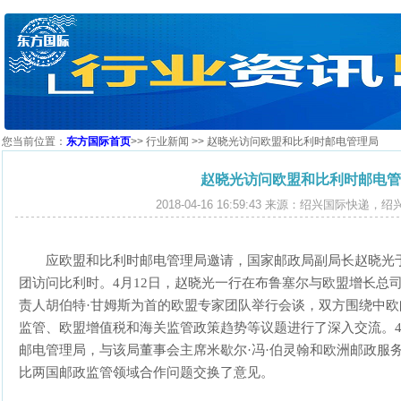
您当前位置：
东方国际首页
>>
行业新闻
>> 赵晓光访问欧盟和比利时邮电管理局
赵晓光访问欧盟和比利时邮电管
2018-04-16 16:59:43 来源：绍兴国际快递
应欧盟和比利时邮电管理局邀请，国家邮政局副局长赵晓光于4
团访问比利时。4月12日，赵晓光一行在布鲁塞尔与欧盟增长总
责人胡伯特·甘姆斯为首的欧盟专家团队举行会谈，双方围绕中
监管、欧盟增值税和海关监管政策趋势等议题进行了深入交流。4
邮电管理局，与该局董事会主席米歇尔·冯·伯灵翰和欧洲邮政服
比两国邮政监管领域合作问题交换了意见。